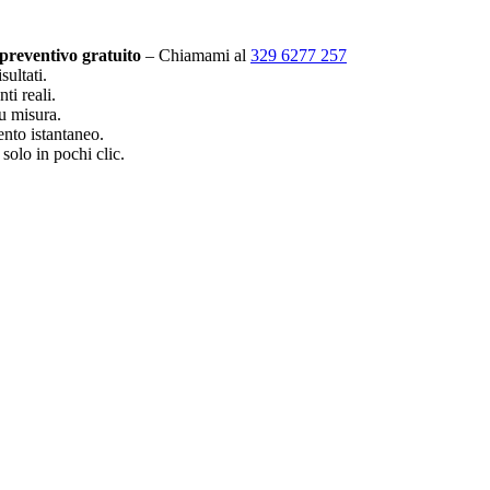
preventivo gratuito
– Chiamami al
329 6277 257
sultati.
ti reali.
u misura.
mento istantaneo.
 solo in pochi clic.