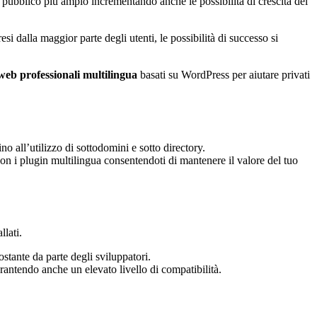
 pubblico più ampio incrementando anche le possibilità di crescita del
i dalla maggior parte degli utenti, le possibilità di successo si
 web professionali multilingua
basati su WordPress per aiutare privati
o all’utilizzo di sottodomini e sotto directory.
 con i plugin multilingua consentendoti di mantenere il valore del tuo
llati.
stante da parte degli sviluppatori.
antendo anche un elevato livello di compatibilità.