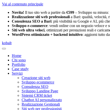
Vai al contenuto principale
Novita!
Il tuo sito web a partire da
€599
– Sviluppo su misura:
Realizzazione siti web professionali
a Bari: qualità, velocità, ri
Consulenza SEO a Bari
: più visibilità su Google e AI, più clien
Sviluppo e-commerce
: vendi online con un negozio veloce e s
Siti web ultra veloci
, ottimizzati per prestazioni reali e carica
WordPress ottimizzato + backend intuitivo
: aggiorni tutto da
k
o
balt
Home
Chi sono
Portfolio
Case study
Servizi
Creazione siti web
Sviluppo ecommerce
Consulenza SEO
Sviluppo Landing Page
Sistemi CRM ticket
Chatbot AI personalizzato
Realizzazione Gestionali
Siti web per professionisti