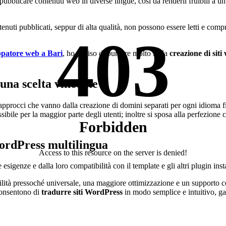
bblicare contenuti web in diverse lingue, così da renderli fruibili a un
uti pubblicati, seppur di alta qualità, non possono essere letti e compres
403
ppatore web a Bari
, ho deciso di puntare molto sulla
creazione di siti
 una scelta vincente
 approcci che vanno dalla creazione di domini separati per ogni idioma fin
ibile per la maggior parte degli utenti; inoltre si sposa alla perfezione
Forbidden
WordPress multilingua
Access to this resource on the server is denied!
sigenze e dalla loro compatibilità con il template e gli altri plugin insta
tà pressoché universale, una maggiore ottimizzazione e un supporto co
 consentono di
tradurre siti WordPress
in modo semplice e intuitivo, gar