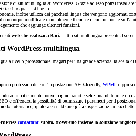
zzazione di siti multilingua su WordPress. Grazie ad esso potrai installare
et stessi in qualsiasi lingua.
sonomie, inoltre utilizza dei pacchetti lingua che vengono aggiornati c
trai comunque modificare manualmente il codice e contare anche sull’aiu
 pagamento che aggiunge ulteriori funzioni.
dei
siti web che realizzo a Bari
. Tutti i siti multilingua presenti al suo i
siti WordPress multilingua
ngua a livello professionale, magari per una grande azienda, la scelta d
supporto professionale e un’impostazione SEO-friendly,
WPML
rappresent
eando automaticamente nuove pagine tradotte selezionabili tramite un cla
O e offrendoti la possibilità di ottimizzare i parametri per il posiziona
do automatico, qualora essi abbiano già a disposizione un pacchetto mu
WordPress
contattami
subito, troveremo insieme la soluzione migliore
 WordPress