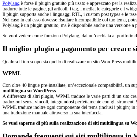
Polylang
è forse il plugin gratuito più usato e apprezzato per la reali
tradurre tutte le pagine, gli articoli, i tag, i media, le categorie e i widg
Il plugin supporta anche i linguaggi RTL, i custom post types e le tas
Nel caso in cui esso dovesse risultare incompatibile col tuo tema, po
Polylang è un plugin gratuito, ma è disponibile anche una versione a
Se vuoi vedere come funziona Polylang, dai un’occhiata al portfolio 
Il miglior plugin a pagamento per creare 
Qualora il tuo scopo sia quello di realizzare un sito WordPress multili
WPML
Con oltre 40 lingue pre-installate, un’eccezionale compatibilità, un 
multilingua su WordPress
.
A differenza di altri plugin, WPML traduce le varie parti di un sito cr
traduzioni senza vincoli, integrandosi perfettamente con gli strumenti SE
WPML traduce inoltre ogni componente del tema (inclusi i plugin) in mo
una traduzione manuale attraverso la sua interfaccia.
Se vuoi saperne di più sulla realizzazione di siti multilingua su 
Domande frequenti sui siti multilingua in